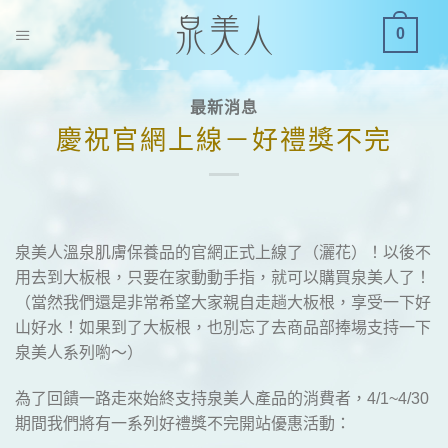
S
0
k
i
p
最新消息
t
慶祝官網上線－好禮獎不完
o
c
o
n
t
泉美人溫泉肌膚保養品的官網正式上線了（灑花）！以後不
e
用去到大板根，只要在家動動手指，就可以購買泉美人了！
n
（當然我們還是非常希望大家親自走趟大板根，享受一下好
t
山好水！如果到了大板根，也別忘了去商品部捧場支持一下
泉美人系列喲～）
為了回饋一路走來始終支持泉美人產品的消費者，4/1~4/30
期間我們將有一系列好禮獎不完開站優惠活動：