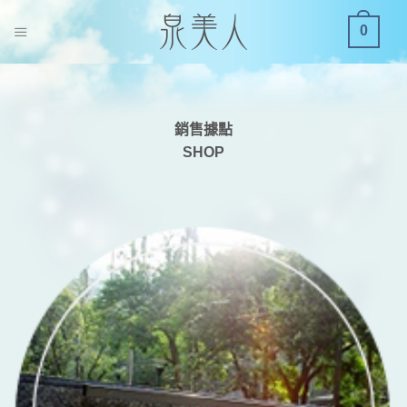
S
0
k
i
p
t
o
銷售據點
c
SHOP
o
n
t
e
n
t