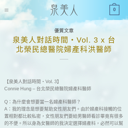
S
0
k
i
p
優質文章
t
泉美人對話時間・Vol. 3 x 台
o
c
北榮民總醫院婦產科洪醫師
o
n
t
e
【泉美人對話時間・Vol. 3】
n
Connie Hung – 台北榮民總醫院婦產科醫師
t
Q：為什麼會想要當一名婦產科醫師？
A：我的理念是想要幫助女性朋友們。由於婦產科接觸的位
置相對都比較私密，女性朋友們要給男醫師看診畢竟有很多
的不便。所以身為女醫師的我決定選擇婦產科，必然可以幫