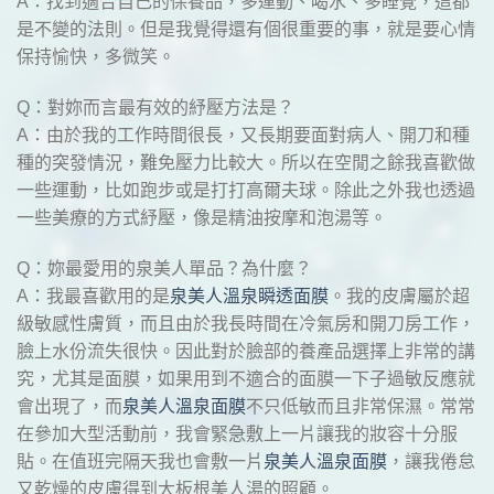
A：找到適合自己的保養品，多運動、喝水、多睡覺，這都
是不變的法則。但是我覺得還有個很重要的事，就是要心情
保持愉快，多微笑。
Q：對妳而言最有效的紓壓方法是？
A：由於我的工作時間很長，又長期要面對病人、開刀和種
種的突發情況，難免壓力比較大。所以在空閒之餘我喜歡做
一些運動，比如跑步或是打打高爾夫球。除此之外我也透過
一些美療的方式紓壓，像是精油按摩和泡湯等。
Q：妳最愛用的泉美人單品？為什麼？
A：我最喜歡用的是
泉美人溫泉瞬透面膜
。我的皮膚屬於超
級敏感性膚質，而且由於我長時間在冷氣房和開刀房工作，
臉上水份流失很快。因此對於臉部的養產品選擇上非常的講
究，尤其是面膜，如果用到不適合的面膜一下子過敏反應就
會出現了，而
泉美人溫泉面膜
不只低敏而且非常保濕。常常
在參加大型活動前，我會緊急敷上一片讓我的妝容十分服
貼。在值班完隔天我也會敷一片
泉美人溫泉面膜
，讓我倦怠
又乾燥的皮膚得到大板根美人湯的照顧。