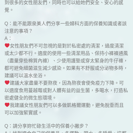
到很多的女性朋友們，同時也可以給她們安全、安心的感
覺。
Q：能不能跟泉美人們分享一些婦科方面的保養知識或者該
注意的事項？
A：
女性朋友們不可忽視的是對於私密處的清潔，過度清潔
或太少都不行。適度的使用一些清潔用品、保持小褲褲通風
（盡量穿些棉質內褲）、少使用護墊或穿太緊身的牛仔褲，
都可避免細菌滋生減少感染。如果有不舒服或分泌物多時，
建議可以溫水坐浴。
建議大家盡量不要熬夜，因為熬夜會使免疫力下降。可
以適度食用蔓越莓或對人體有益的益生箘，多喝水，打造私
密處健全的微生態環境。
我建議女性朋友們可以多做凱格爾運動，避免脫垂而且
可以加強緊實感。
Q：請分享妳忙碌生活中的保養小撇步？