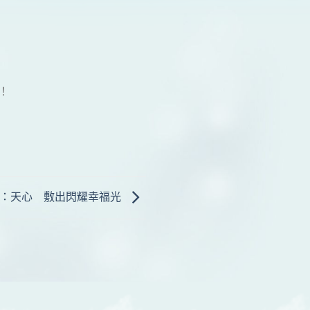
！
紹：天心 敷出閃耀幸福光