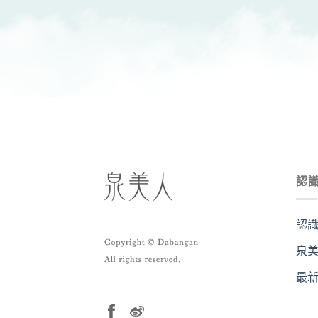
認
認
泉
最