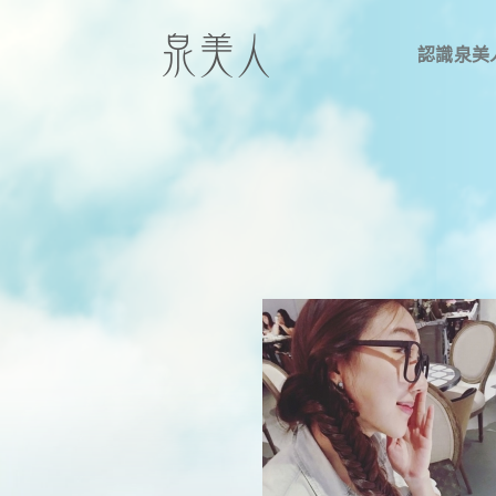
S
k
認識泉美
i
p
t
o
c
o
n
t
e
n
t