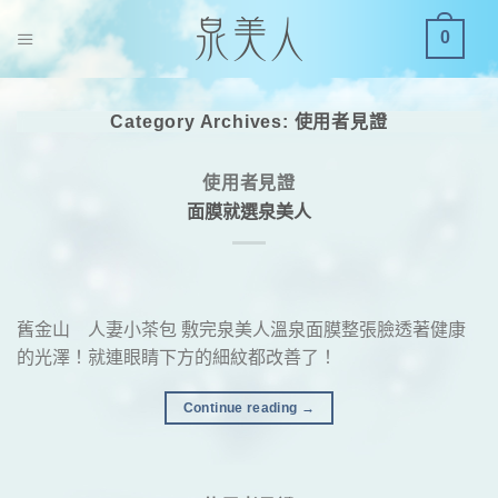
S
0
k
i
p
Category Archives:
使用者見證
t
o
c
使用者見證
o
面膜就選泉美人
n
t
e
n
舊金山 人妻小茶包 敷完泉美人溫泉面膜整張臉透著健康
t
的光澤！就連眼睛下方的細紋都改善了！
Continue reading
→