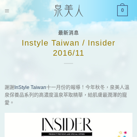
S
0
k
i
p
最新消息
t
Instyle Taiwan / Insider
o
c
2016/11
o
n
t
e
謝謝
InStyle Taiwan
十一月份的報導！今年秋冬，泉美人溫
n
泉保養品系列的高濃度溫泉萃取精華，給肌膚最潤澤的寵
t
愛。