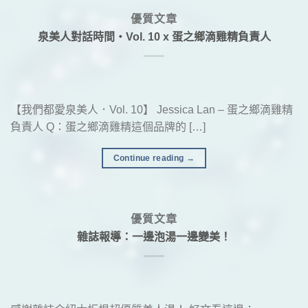
優質文章
泉美人對話時間・Vol. 10 x 蛋之鄉滴雞精負責人
【我們都愛泉美人．Vol. 10】 Jessica Lan – 蛋之鄉滴雞精
負責人 Q：蛋之鄉滴雞精這個品牌的 […]
Continue reading
→
優質文章
雜誌報導：一邊泡湯一邊變美！