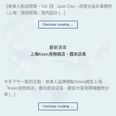
【泉美人對話時間・Vol. 8】 Jade Chu – 邱德光設計事務所
（上海）項目經理／室內設計 […]
Continue reading
→
最新消息
上海Keen見物商店・週末店長
今天下午一點到五點，泉美人品牌總監Gloria將在上海
「Keen見物商店」擔任週末店長，歡迎大家到現場聽她分
享 […]
Continue reading
→