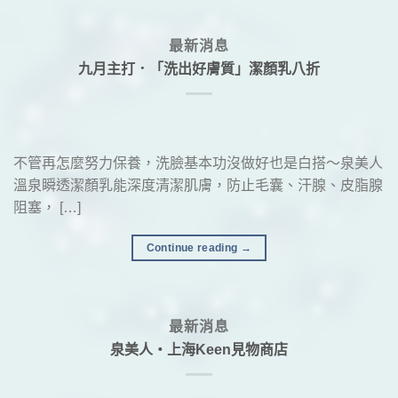
最新消息
九月主打．「洗出好膚質」潔顏乳八折
不管再怎麼努力保養，洗臉基本功沒做好也是白搭～泉美人
溫泉瞬透潔顏乳能深度清潔肌膚，防止毛囊、汗腺、皮脂腺
阻塞， […]
Continue reading
→
最新消息
泉美人・上海Keen見物商店