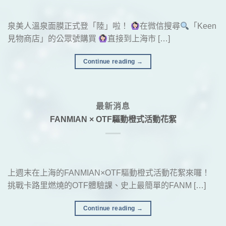
泉美人溫泉面膜正式登「陸」啦！
在微信搜尋
「Keen
見物商店」的公眾號購買
直接到上海市 […]
Continue reading
→
最新消息
FANMIAN × OTF驅動橙式活動花絮
上週末在上海的FANMIAN×OTF驅動橙式活動花絮來囉！
挑戰卡路里燃燒的OTF體驗課、史上最簡單的FANM […]
Continue reading
→